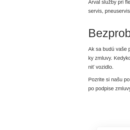
Arval služ­by pri fl
ser­vis, pne­user­vi
Bezpro
Ak sa budú vaše po
ky zmlu­vy. Kedy­ko
niť vozid­lo.
Pozri­te si našu po
po pod­pi­se zmlu­v