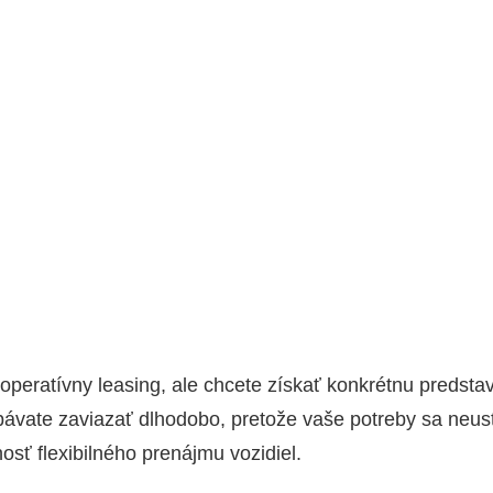
 ope­ra­tív­ny lea­sing, ale chce­te zís­kať kon­krét­nu pred­st
­va­te zavia­zať dlho­do­bo, pre­to­že vaše potre­by sa neus
ť fle­xi­bil­né­ho pre­náj­mu vozi­diel.