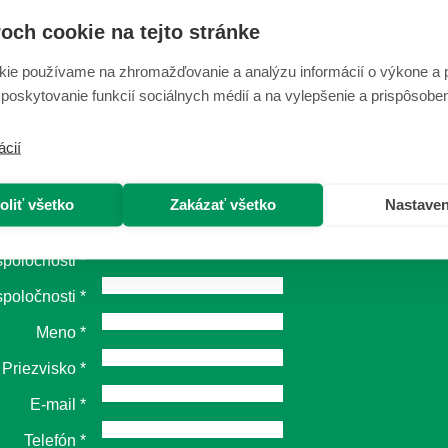
och cookie na tejto stránke
kie používame na zhromažďovanie a analýzu informácií o výkone a 
Kontaktujte nás
 poskytovanie funkcií sociálnych médií a na vylepšenie a prispôsobe
ácií
Zdroj url
Typ osoby
*
oliť všetko
Zakázať všetko
Nastaven
Názov
spoločnosti
*
spoločnosti
*
Meno
*
Priezvisko
*
E-mail
*
Telefón
*