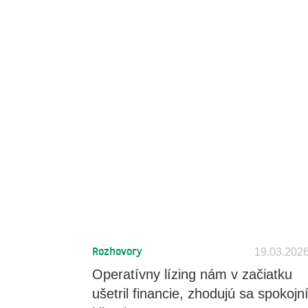
19.03.202
Rozhovory
Operatívny lízing nám v začiatku
ušetril financie, zhodujú sa spokojn