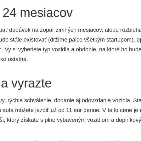
 24 mesiacov
e päť dodá­vok na zopár zim­ných mesia­cov, ale­bo roz­bie­ha
ude stá­le exis­to­vať (drží­me pal­ce všet­kým star­tu­pom), o
­jom. Vy si vybe­rie­te typ vozid­la a obdo­bie, na kto­ré ho bud
­ko ostat­né.
 a vyrazte
y, rých­le schvá­le­nie, doda­nie aj odo­vzda­nie vozid­la. Sta
 auta môže­te jaz­diť už od 11 eur den­ne. V tej­to cene je ú
i, kto­rý zís­ka­te s plne vyba­ve­ným vozid­lom a dopl­n­ko­vý