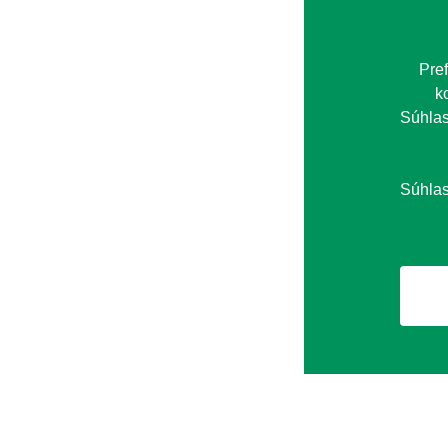
Pre
k
Súhla
Súhlas