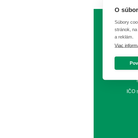
O súbor
Súbory coo
stránok, na
a reklám.
Viac inform
Pov
IČO 