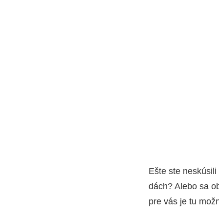
Ešte ste neskú­si­li
dách? Ale­bo sa obá
pre vás je tu mož­nos