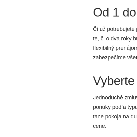
Od 1 do
Či už potre­bu­je­t
te, či o dva roky b
fle­xi­bil­ný pre­ná
zabez­pe­čí­me všet
Vyberte
Jed­no­du­ché zmlu­v
ponu­ky pod­ľa typu
ta­ne poko­ja na duš
cene.