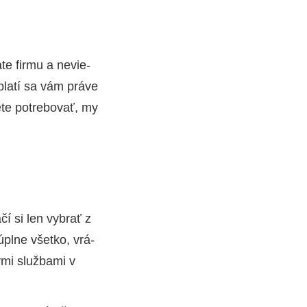
­te fir­mu a nevie­
pla­tí sa vám prá­ve
e­te potre­bo­vať, my
­čí si len vybrať z
pl­ne všet­ko, vrá­
­mi služ­ba­mi v