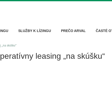
INGU
SLUŽBY K LÍZINGU
PREČO ARVAL
ČASTÉ O
g „na skúšku“
operatívny leasing „na skúšku“