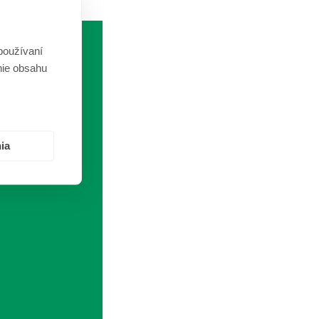
používaní
nie obsahu
ia