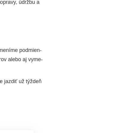
 opra­vy, údrž­bu a
zme­ní­me pod­mien­
­rov ale­bo aj vyme­
 jaz­diť už týž­deň