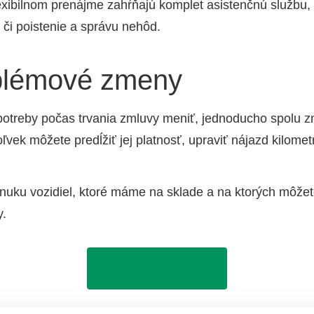
e­xi­bil­nom pre­náj­me zahŕňa­jú kom­plet asis­tenč­nú služ­bu,
s či pois­te­nie a sprá­vu nehôd.
blémové zmeny
tre­by počas trva­nia zmlu­vy meniť, jed­no­du­cho spo­lu 
ľ­vek môže­te pre­dĺžiť jej plat­nosť, upra­viť nájazd kilo­met
nu­ku vozi­diel, kto­ré máme na skla­de a na kto­rých môže­te
y.