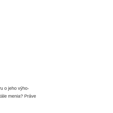
a­vu o jeho výho­
­tá­le menia? Prá­ve