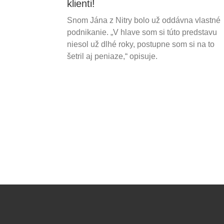
klienti!
Snom Jána z Nitry bolo už oddávna vlastné
podnikanie. „V hlave som si túto predstavu
niesol už dlhé roky, postupne som si na to
šetril aj peniaze,“ opisuje.