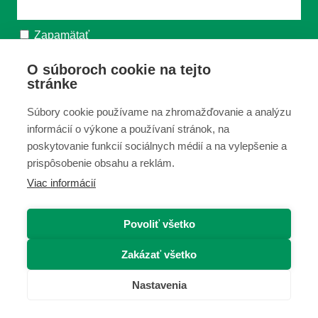
Zapamätať
O súboroch cookie na tejto
ODOSLAŤ
stránke
Súbory cookie používame na zhromažďovanie a analýzu
informácií o výkone a používaní stránok, na
Zabudli ste heslo?
poskytovanie funkcií sociálnych médií a na vylepšenie a
prispôsobenie obsahu a reklám.
Viac informácií
Povoliť všetko
Zakázať všetko
Nastavenia