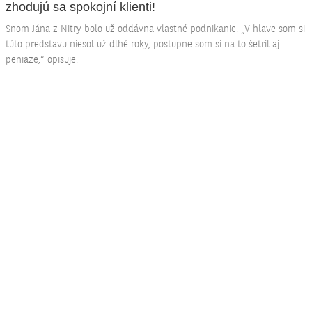
zhodujú sa spokojní klienti!
Snom Jána z Nitry bolo už oddávna vlastné podnikanie. „V hlave som si
túto predstavu niesol už dlhé roky, postupne som si na to šetril aj
peniaze,“ opisuje.