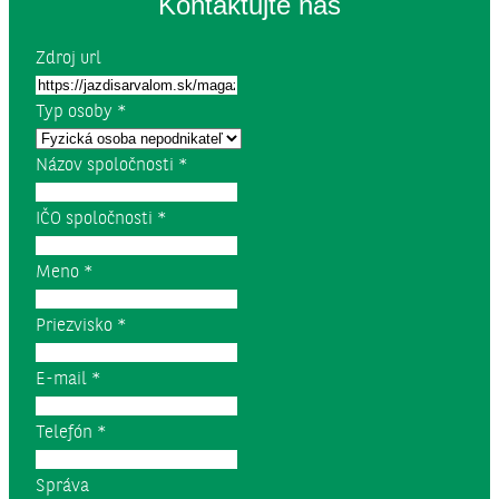
Kontaktujte nás
Zdroj url
Typ osoby
*
Názov spoločnosti
*
IČO spoločnosti
*
Meno
*
Priezvisko
*
E-mail
*
Telefón
*
Správa