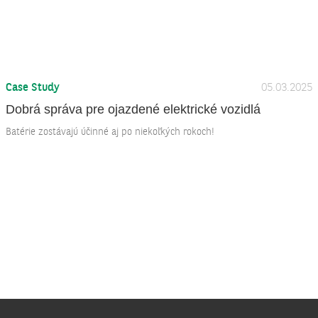
Case Study
05.03.2025
Dobrá správa pre ojazdené elektrické vozidlá
Batérie zostávajú účinné aj po niekoľkých rokoch!