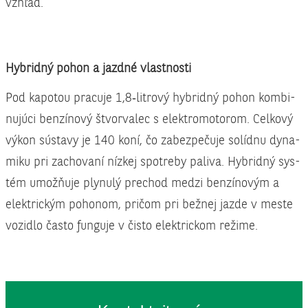
vzhľad.
Hyb­rid­ný pohon a jazd­né vlast­nos­ti
Pod kapo­tou pra­cu­je 1,8‑litrový hyb­rid­ný pohon kom­bi­
nu­jú­ci ben­zí­no­vý štvor­va­lec s elek­tro­mo­to­rom. Cel­ko­vý
výkon sústa­vy je 140 koní, čo zabez­pe­ču­je solíd­nu dyna­
mi­ku pri zacho­va­ní níz­kej spot­re­by pali­va. Hyb­rid­ný sys­
tém umož­ňu­je ply­nu­lý pre­chod medzi ben­zí­no­vým a
elek­tric­kým poho­nom, pri­čom pri bež­nej jaz­de v mes­te
vozid­lo čas­to fun­gu­je v čis­to elek­tric­kom reži­me.