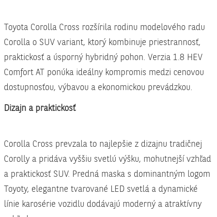
Toy­o­ta Corol­la Cross roz­ší­ri­la rodi­nu mode­lo­vé­ho radu
Corol­la o SUV variant, kto­rý kom­bi­nu­je prie­stran­nosť,
prak­tic­kosť a úspor­ný hyb­rid­ný pohon. Ver­zia 1.8 HEV
Com­fort AT ponú­ka ide­ál­ny kom­pro­mis medzi ceno­vou
dostup­nos­ťou, výba­vou a eko­no­mic­kou pre­vádz­kou.
Dizajn a prak­tic­kosť
Corol­la Cross pre­vza­la to naj­lep­šie z dizaj­nu tra­dič­nej
Corol­ly a pri­dá­va vyš­šiu svet­lú výš­ku, mohut­nej­ší vzhľad
a prak­tic­kosť SUV. Pred­ná mas­ka s domi­nant­ným logom
Toy­o­ty, ele­gan­tne tva­ro­va­né LED svet­lá a dyna­mic­ké
línie karo­sé­rie vozid­lu dodá­va­jú moder­ný a atrak­tív­ny