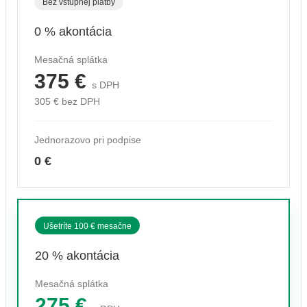
Bez vstupnej platby
0 % akontácia
Mesačná splátka
375 €
s DPH
305 € bez DPH
Jednorazovo pri podpise
0 €
Ušetríte 100 € mesačne
20 % akontácia
Mesačná splátka
275 €