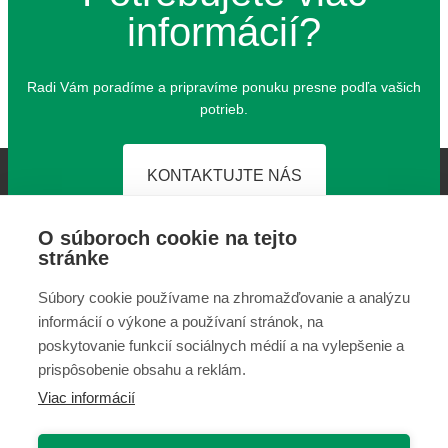
informácií?
Radi Vám pora­dí­me a pri­pra­ví­me ponu­ku pres­ne pod­ľa vašich
potrieb.
KONTAKTUJTE NÁS
O súboroch cookie na tejto
stránke
Súbory cookie používame na zhromažďovanie a analýzu
informácií o výkone a používaní stránok, na
poskytovanie funkcií sociálnych médií a na vylepšenie a
prispôsobenie obsahu a reklám.
Arval - JazdisArvalom.sk © 2026
Viac informácií
Ochrana osobných údajov
Spracovanie cookies