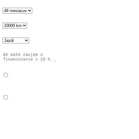
Doba lízingu
*
Počet km v kontrakte ročne
*
Typ služby
*
Správa
Súhlas
*
Čítal som a rozumiem Oznámeniu
o ochrane osobných
údajov
Súhlas informovanie
Súhlasím so zasielaním informácií o produktoch a
službách spoločnosti Arval.
Nižšie nájdete Váš orientačný výpočet mesačnej platby za
operatívny lízing. Pre viac informácií o našich službách nám
zanechajte svoj kontakt a my Vás čoskoro budeme kontaktovať s
konkrétnou ponukou.