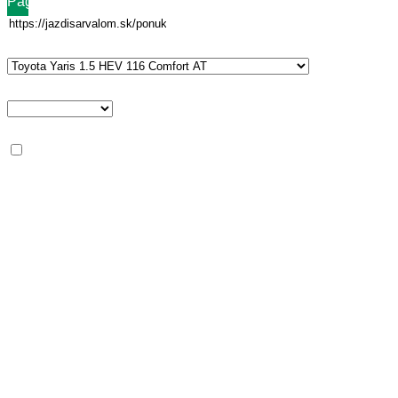
Page url
Vehicle entry
*
Typ osoby
Podmienky
*
Splňujem minimálne podmienky pre operatívny leasing od
Arvalu
Meno
*
Priezvisko
*
E-mail
*
Telefón
*
Spoločnosť