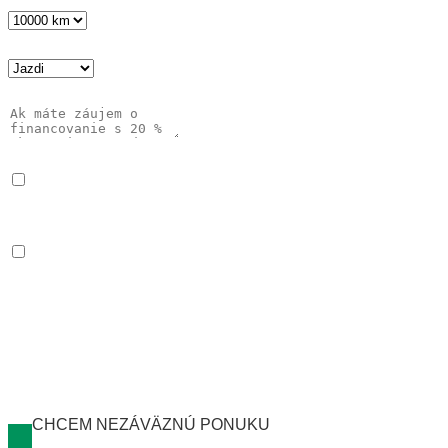
Typ služby
*
Správa
Súhlas
*
Čítal som a rozumiem Oznámeniu
o ochrane osobných
údajov
Súhlas informovanie
Súhlasím so zasielaním informácií o produktoch a
službách spoločnosti Arval.
Nižšie nájdete Váš orientačný výpočet mesačnej platby za
operatívny lízing. Pre viac informácií o našich službách nám
zanechajte svoj kontakt a my Vás čoskoro budeme kontaktovať s
konkrétnou ponukou.
CHCEM NEZÁVÄZNÚ PONUKU