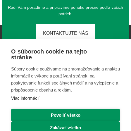
Radi Vám pora­dí­me a pri­pra­ví­me ponu­ku pres­ne pod­ľa vašich
potrieb.
KONTAKTUJTE NÁS
O súboroch cookie na tejto
stránke
Súbory cookie používame na zhromažďovanie a analýzu
informácií o výkone a používaní stránok, na
poskytovanie funkcií sociálnych médií a na vylepšenie a
prispôsobenie obsahu a reklám.
Arval - JazdisArvalom.sk © 2026
Viac informácií
Ochrana osobných údajov
Spracovanie cookies
www.arval.sk
Povoliť všetko
Prihlásenie partnera
Zakázať všetko