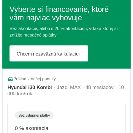
Vyberte si financovanie, ktoré
vám najviac vyhovuje
Bez akontácie, alebo s 20 % akontáciou, vďaka ktorej si
znížite mesačné splátky.
Chcem nezáväznú kalkuláciu
↓
Príklad z našej ponuky
Hyundai i30 Kombi
· Jazdi MAX · 48 mesiacov · 10
000 km/rok
Bez vstupnej platby
0 % akontácia