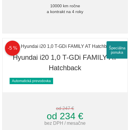
10000 km ročne
a kontrakt na 4 roky
-5 %
Špeciálna
ponuka
Hyundai i20 1,0 T-GDi FAMILY AT
Hatchback
Automatická prevodovka
od 247 €
od 234 €
bez DPH / mesačne