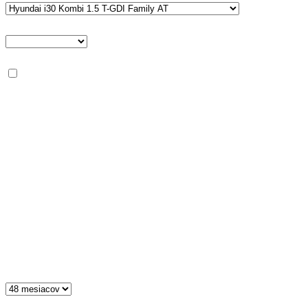
Typ osoby
Podmienky
*
Splňujem minimálne podmienky pre operatívny leasing od
Arvalu
Meno
*
Priezvisko
*
E-mail
*
Telefón
*
Spoločnosť
Doba lízingu
*
Počet km v kontrakte ročne
*