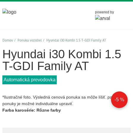
powered by
Domov
Ponuka vozidiel
Hyundai i30 Kombi 1.5 T-GDI Family AT
Hyundai i30 Kombi 1.5
T-GDI Family AT
Automatická prevodovka
*Ilustračné foto. Výsledná cenová ponuka sa môže líšiť. parametre
-5 %
ponuky je možné individuálne upraviť.
Farba karosérie: Rôzne farby