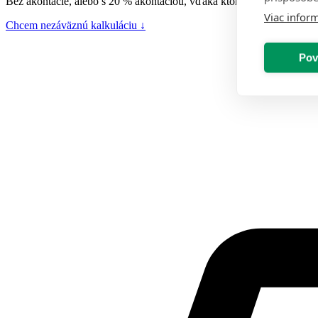
Bez akontácie, alebo s 20 % akontáciou, vďaka ktorej si znížite mesač
Viac inform
Chcem nezáväznú kalkuláciu
↓
Pov