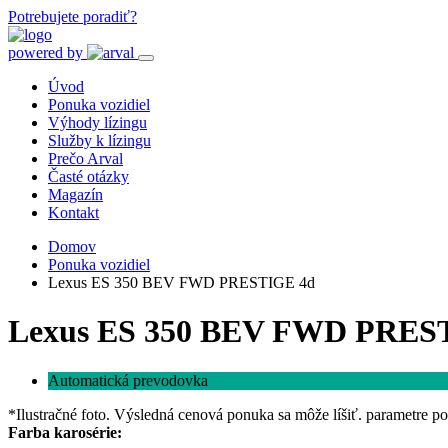
Potrebujete poradiť?
powered by
Úvod
Ponuka vozidiel
Výhody lízingu
Služby k lízingu
Prečo Arval
Časté otázky
Magazín
Kontakt
Domov
Ponuka vozidiel
Lexus ES 350 BEV FWD PRESTIGE 4d
Lexus ES 350 BEV FWD PRES
Automatická prevodovka
*Ilustračné foto. Výsledná cenová ponuka sa môže líšiť. parametre p
Farba karosérie: