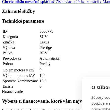
Chcete nižšiu mesačnú splátku?
Zistiť viac o 20 % akontácii
↓
Mám 
Zahrnuté služby
Technické parametre
ID
8600775
Kategória
SUV
Značka
Lexus
Výbava
Prestige
Palivo
BEV
Prevodovka
Automatická
Pohon
Predný
3
0
Objem motora v cm
Výkon motora v kW
165
Spotreba kombinovaná
13.3
O súbor
Emisie
0
Financovanie
Súbory coo
Vyberte si financovanie, ktoré vám najviac vyhovuje
používaní 
prispôsobe