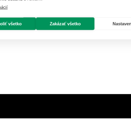
né splátky.
ácií
oliť všetko
Zakázať všetko
Nastaven