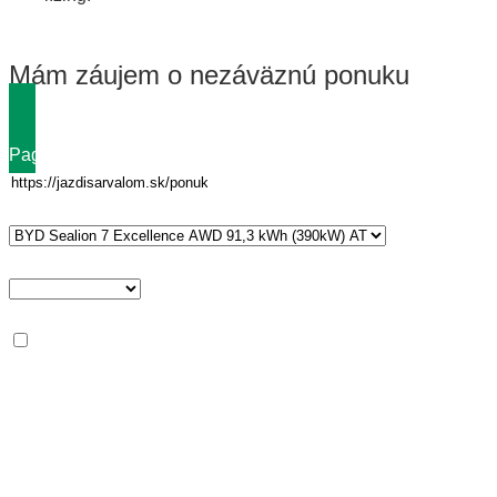
Mám záujem o nezáväznú ponuku
Page url
Vehicle entry
*
Typ osoby
Podmienky
*
Splňujem minimálne podmienky pre operatívny leasing od
Arvalu
Meno
*
Priezvisko
*