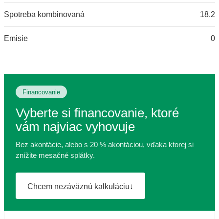
Spotreba kombinovaná
18.2
Emisie
0
Financovanie
Vyberte si financovanie, ktoré
vám najviac vyhovuje
Bez akontácie, alebo s 20 % akontáciou, vďaka ktorej si
znížite mesačné splátky.
Chcem nezáväznú kalkuláciu
↓