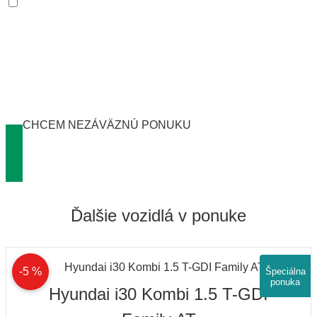
Súhlasím so zasielaním informácií o produktoch a
službách spoločnosti Arval.
Nižšie nájdete Váš orientačný výpočet mesačnej platby za
operatívny lízing. Pre viac informácií o našich službách nám
zanechajte svoj kontakt a my Vás čoskoro budeme kontaktovať s
konkrétnou ponukou.
CHCEM NEZÁVÄZNÚ PONUKU
Ďalšie vozidlá v ponuke
-5 %
Špeciálna
ponuka
Hyundai i30 Kombi 1.5 T-GDI