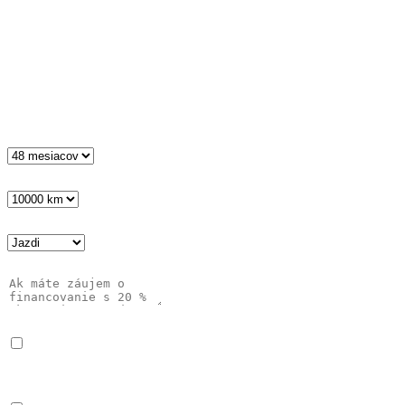
E-mail
*
Telefón
*
Spoločnosť
Doba lízingu
*
Počet km v kontrakte ročne
*
Typ služby
*
Správa
Súhlas
*
Čítal som a rozumiem Oznámeniu
o ochrane osobných
údajov
Súhlas informovanie