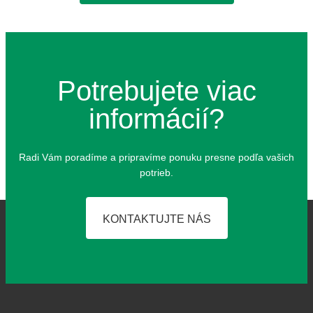
Potrebujete viac
informácií?
Radi Vám pora­dí­me a pri­pra­ví­me ponu­ku pres­ne pod­ľa vašich
potrieb.
KONTAKTUJTE NÁS