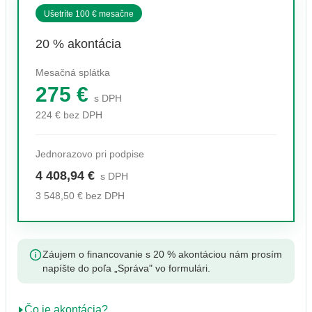
Ušetríte 100 € mesačne
20 % akontácia
Mesačná splátka
275 €
s DPH
224 € bez DPH
Jednorazovo pri podpise
4 408,94 €
s DPH
3 548,50 € bez DPH
Záujem o financovanie s 20 % akontáciou nám prosím
napíšte do poľa „Správa" vo formulári.
Čo je akontácia?