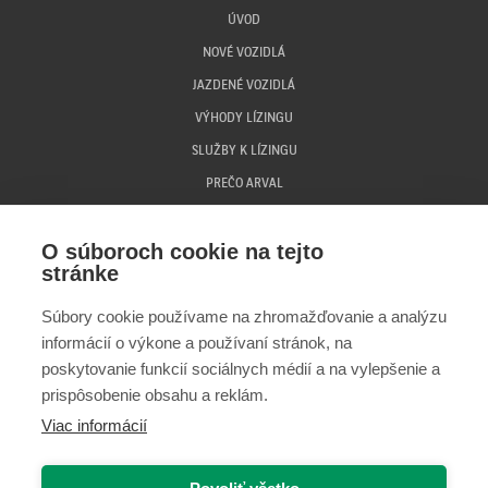
ÚVOD
NOVÉ VOZIDLÁ
JAZDENÉ VOZIDLÁ
VÝHODY LÍZINGU
SLUŽBY K LÍZINGU
PREČO ARVAL
ČASTÉ OTÁZKY
O súboroch cookie na tejto
MAGAZÍN
stránke
KONTAKT
Súbory cookie používame na zhromažďovanie a analýzu
informácií o výkone a používaní stránok, na
poskytovanie funkcií sociálnych médií a na vylepšenie a
prispôsobenie obsahu a reklám.
Arval - JazdisArvalom.sk © 2026
Viac informácií
Ochrana osobných údajov
Spracovanie cookies
www.arval.sk