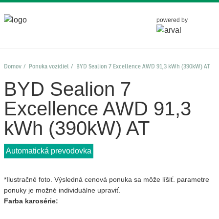
powered by
Domov
Ponuka vozidiel
BYD Sealion 7 Excellence AWD 91,3 kWh (390kW) AT
BYD Sealion 7
Excellence AWD 91,3
kWh (390kW) AT
Automatická prevodovka
*Ilustračné foto. Výsledná cenová ponuka sa môže líšiť. parametre
ponuky je možné individuálne upraviť.
Farba karosérie: