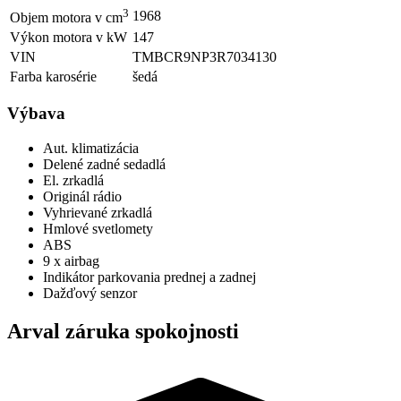
3
1968
Objem motora v cm
Výkon motora v kW
147
VIN
TMBCR9NP3R7034130
Farba karosérie
šedá
Výbava
Aut. klimatizácia
Delené zadné sedadlá
El. zrkadlá
Originál rádio
Vyhrievané zrkadlá
Hmlové svetlomety
ABS
9 x airbag
Indikátor parkovania prednej a zadnej
Dažďový senzor
Arval záruka spokojnosti