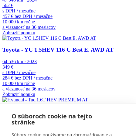
562 €
s DPH / mesačne
457 € bez DPH / mesačne
10 000 km ročne
a viazanosť na 36 mesiacov
Zobraziť ponuku
Toyota - YC 1.5HEV 116 C Best E. AWD AT
64 536 km
·
2023
349 €
s DPH / mesačne
284 € bez DPH / mesačne
10 000 km ročne
a viazanosť na 36 mesiacov
Zobraziť ponuku
Hyundai - Tuc.1.6T HEV PREMIUM AT
O súboroch cookie na tejto
stránke
30 688 km
·
2023
494 €
Súbory cookie používame na zhromažďovanie a
s DPH / mesačne