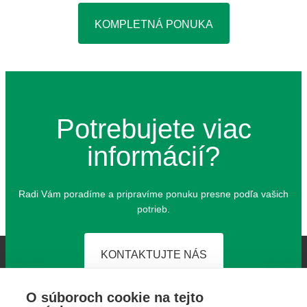
KOMPLETNÁ PONUKA
Potrebujete viac
informácií?
Radi Vám pora­dí­me a pri­pra­ví­me ponu­ku pres­ne pod­ľa vašich
potrieb.
KONTAKTUJTE NÁS
O súboroch cookie na tejto