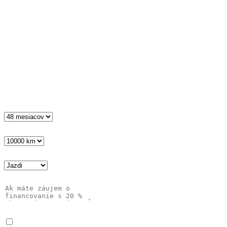
Priezvisko
*
E-mail
*
Telefón
*
Spoločnosť
Doba lízingu
*
Počet km v kontrakte ročne
*
Typ služby
*
Správa
Súhlas
*
Čítal som a rozumiem Oznámeniu
o ochrane osobných