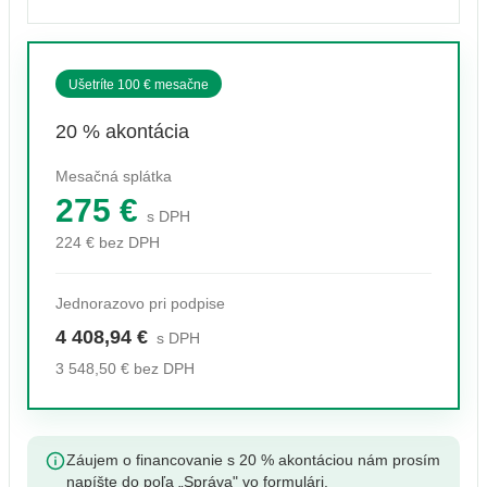
Ušetríte 100 € mesačne
20 % akontácia
Mesačná splátka
275 €
s DPH
224 € bez DPH
Jednorazovo pri podpise
4 408,94 €
s DPH
3 548,50 € bez DPH
Záujem o financovanie s 20 % akontáciou nám prosím
napíšte do poľa „Správa" vo formulári.