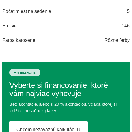
Počet miest na sedenie
5
Emisie
146
Farba karosérie
Rôzne farby
Financovanie
Vyberte si financovanie, ktoré
vám najviac vyhovuje
Bez akontácie, alebo s 20 % akontáciou, vďaka ktorej si
znížite mesačné splátky.
Chcem nezáväznú kalkuláciu
↓