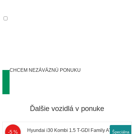
údajov
Súhlas informovanie
Súhlasím so zasielaním informácií o produktoch a
službách spoločnosti Arval.
Nižšie nájdete Váš orientačný výpočet mesačnej platby za
operatívny lízing. Pre viac informácií o našich službách nám
zanechajte svoj kontakt a my Vás čoskoro budeme kontaktovať s
konkrétnou ponukou.
CHCEM NEZÁVÄZNÚ PONUKU
Ďalšie vozidlá v ponuke
-5 %
Špeciálna