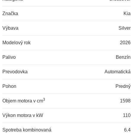
Značka
Kia
Výbava
Silver
Modelový rok
2026
Palivo
Benzín
Prevodovka
Automatická
Pohon
Predný
3
Objem motora v cm
1598
Výkon motora v kW
110
Spotreba kombinovaná
6.4