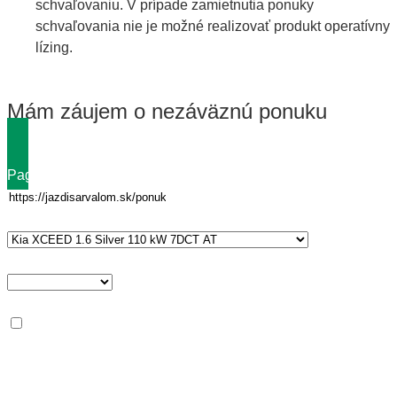
schvaľovaniu. V prípade zamietnutia ponuky
schvaľovania nie je možné realizovať produkt operatívny
lízing.
Mám záujem o nezáväznú ponuku
Page url
Vehicle entry
*
Typ osoby
Podmienky
*
Splňujem minimálne podmienky pre operatívny leasing od
Arvalu
Meno
*